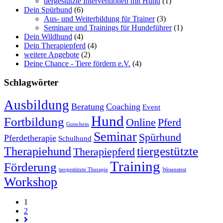
tiergestützte Interventionen mit Hund
(1)
Dein Spürhund
(6)
Aus- und Weiterbildung für Trainer
(3)
Seminare und Trainings für Hundeführer
(1)
Dein Wildhund
(4)
Dein Therapiepferd
(4)
weitere Angebote
(2)
Deine Chance - Tiere fördern e.V.
(4)
Schlagwörter
Ausbildung
Beratung
Coaching
Event
Hund
Fortbildung
Online
Pferd
Gutschein
Seminar
Spürhund
Pferdetherapie
Schulhund
tiergestützte
Therapiehund
Therapiepferd
Training
Förderung
tiergestützte Therapie
Wesenstest
Workshop
1
2