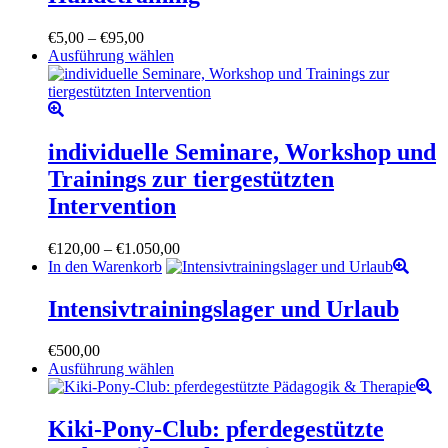
werden
mehrere
Varianten
Preisspanne:
€
5,00
–
€
95,00
auf.
€5,00
Dieses
Ausführung wählen
Die
bis
Produkt
Optionen
€95,00
weist
können
mehrere
auf
Varianten
der
auf.
individuelle Seminare, Workshop und
Produktseite
Die
gewählt
Trainings zur tiergestützten
Optionen
werden
können
Intervention
auf
der
Preisspanne:
€
120,00
–
€
1.050,00
Produktseite
€120,00
In den Warenkorb
gewählt
bis
werden
€1.050,00
Intensivtrainingslager und Urlaub
€
500,00
Dieses
Ausführung wählen
Produkt
weist
mehrere
Kiki-Pony-Club: pferdegestützte
Varianten