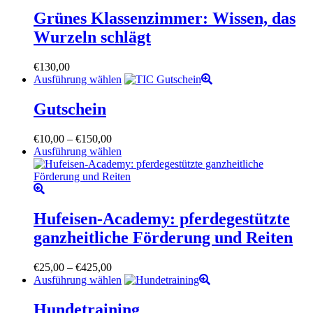
Grünes Klassenzimmer: Wissen, das
Wurzeln schlägt
€
130,00
Dieses
Ausführung wählen
Produkt
weist
Gutschein
mehrere
Varianten
Preisspanne:
€
10,00
–
€
150,00
auf.
€10,00
Dieses
Ausführung wählen
Die
bis
Produkt
Optionen
€150,00
weist
können
mehrere
auf
Varianten
der
auf.
Hufeisen-Academy: pferdegestützte
Produktseite
Die
gewählt
ganzheitliche Förderung und Reiten
Optionen
werden
können
auf
Preisspanne:
€
25,00
–
€
425,00
der
€25,00
Dieses
Ausführung wählen
Produktseite
bis
Produkt
gewählt
€425,00
weist
Hundetraining