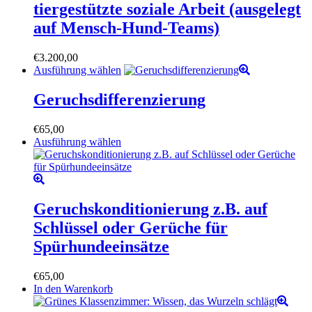
tiergestützte soziale Arbeit (ausgelegt
Optionen
können
auf Mensch-Hund-Teams)
auf
der
€
3.200,00
Produktseite
Dieses
Ausführung wählen
gewählt
Produkt
werden
weist
Geruchsdifferenzierung
mehrere
Varianten
€
65,00
auf.
Dieses
Ausführung wählen
Die
Produkt
Optionen
weist
können
mehrere
auf
Varianten
der
auf.
Geruchskonditionierung z.B. auf
Produktseite
Die
gewählt
Schlüssel oder Gerüche für
Optionen
werden
können
Spürhundeeinsätze
auf
der
€
65,00
Produktseite
In den Warenkorb
gewählt
werden