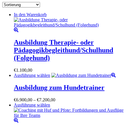
In den Warenkorb
Ausbildung Therapie- oder
Pädagogikbegleithund/Schulhund
(Folgehund)
€
1.100,00
Dieses
Ausführung wählen
Produkt
weist
Ausbildung zum Hundetrainer
mehrere
Varianten
Preisspanne:
€
6.900,00
–
€
7.200,00
auf.
Dieses
€6.900,00
Ausführung wählen
Die
Produkt
bis
Optionen
weist
€7.200,00
können
mehrere
auf
Varianten
der