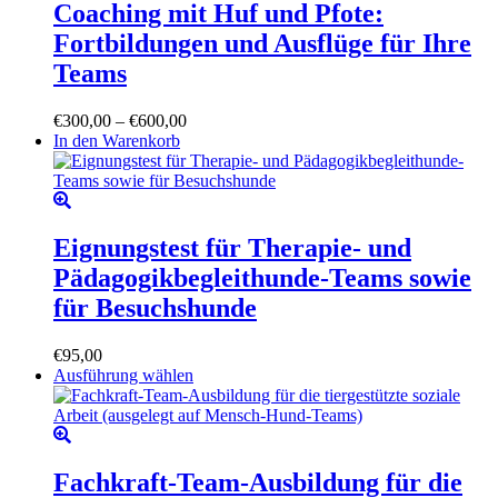
auf.
Coaching mit Huf und Pfote:
Produktseite
Die
gewählt
Fortbildungen und Ausflüge für Ihre
Optionen
werden
können
Teams
auf
der
Preisspanne:
€
300,00
–
€
600,00
Produktseite
€300,00
In den Warenkorb
gewählt
bis
werden
€600,00
Eignungstest für Therapie- und
Pädagogikbegleithunde-Teams sowie
für Besuchshunde
€
95,00
Dieses
Ausführung wählen
Produkt
weist
mehrere
Varianten
auf.
Fachkraft-Team-Ausbildung für die
Die