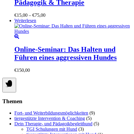
Pädagogik & Therapie
auf.
Die
Optionen
Preisspanne:
€
15,00
–
€
75,00
können
€15,00
Weiterlesen
auf
bis
der
€75,00
Produktseite
gewählt
werden
Online-Seminar: Das Halten und
Führen eines aggressiven Hundes
€
150,00
Themen
Fort- und Weiterbildungsmöglichkeiten
(9)
tiergestützte Intervention & Coaching
(5)
Dein Therapie- und Pädagoikbegleithund
(5)
TGI Schulungen mit Hund
(3)