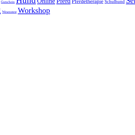
Hund
Se
Online
Pferd
Pferdetherapie
Schulhund
Gutschein
g
Workshop
Wesenstest