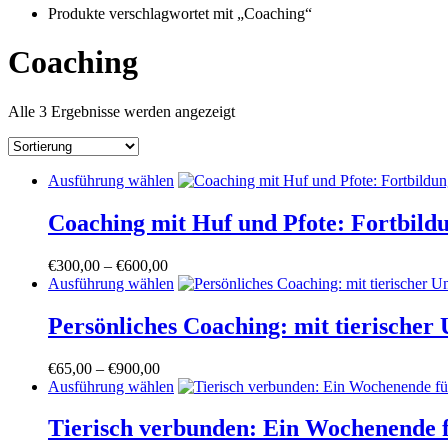
Produkte verschlagwortet mit „Coaching“
Coaching
Alle 3 Ergebnisse werden angezeigt
Dieses
Ausführung wählen
Produkt
weist
Coaching mit Huf und Pfote: Fortbild
mehrere
Varianten
Preisspanne:
€
300,00
–
€
600,00
auf.
€300,00
Dieses
Ausführung wählen
Die
bis
Produkt
Optionen
€600,00
weist
Persönliches Coaching: mit tierischer 
können
mehrere
auf
Varianten
der
Preisspanne:
€
65,00
–
€
900,00
auf.
Produktseite
€65,00
Dieses
Ausführung wählen
Die
gewählt
bis
Produkt
Optionen
werden
€900,00
weist
Tierisch verbunden: Ein Wochenende 
können
mehrere
auf