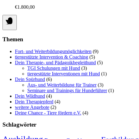
Varianten
der
€
1.800,00
auf.
Produktseite
Die
gewählt
Optionen
werden
können
auf
der
Themen
Produktseite
gewählt
Fort- und Weiterbildungsmöglichkeiten
(9)
werden
tiergestützte Intervention & Coaching
(5)
Dein Therapie- und Pädagoikbegleithund
(5)
TGI Schulungen mit Hund
(3)
tiergestützte Interventionen mit Hund
(1)
Dein Spürhund
(6)
Aus- und Weiterbildung für Trainer
(3)
Seminare und Trainings für Hundeführer
(1)
Dein Wildhund
(4)
Dein Therapiepferd
(4)
weitere Angebote
(2)
Deine Chance - Tiere fördern e.V.
(4)
Schlagwörter