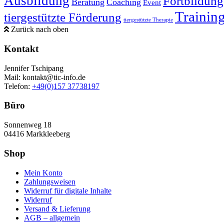
Ausbildung
Fortbildung
Beratung
Coaching
Event
Trainin
tiergestützte Förderung
tiergestützte Therapie
Zurück nach oben
Kontakt
Jennifer Tschipang
Mail: kontakt@tic-info.de
Telefon: ‭
+49(0)157 37738197‬
Büro
Sonnenweg 18
04416 Markkleeberg
Shop
Mein Konto
Zahlungsweisen
Widerruf für digitale Inhalte
Widerruf
Versand & Lieferung
AGB – allgemein