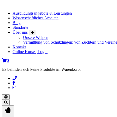
Springe
zum
Ausbildungsangebote & Leistungen
Inhalt
Wissenschaftliches Arbeiten
Blog
Standorte
Über uns
Unsere Welpen
Vermittlung von Schützlingen: von Züchtern und Vereine
Kontakt
Online Kurse | Login
0
Es befinden sich keine Produkte im Warenkorb.