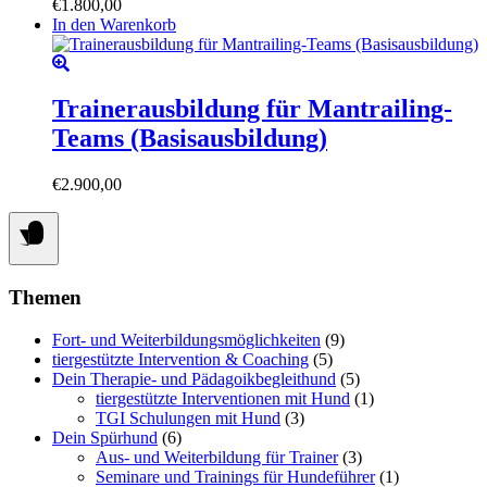
€
1.800,00
werden
können
In den Warenkorb
auf
der
Produktseite
gewählt
Trainerausbildung für Mantrailing-
werden
Teams (Basisausbildung)
€
2.900,00
Themen
Fort- und Weiterbildungsmöglichkeiten
(9)
tiergestützte Intervention & Coaching
(5)
Dein Therapie- und Pädagoikbegleithund
(5)
tiergestützte Interventionen mit Hund
(1)
TGI Schulungen mit Hund
(3)
Dein Spürhund
(6)
Aus- und Weiterbildung für Trainer
(3)
Seminare und Trainings für Hundeführer
(1)