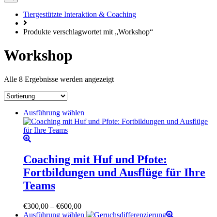
Tiergestützte Interaktion & Coaching
Produkte verschlagwortet mit „Workshop“
Workshop
Alle 8 Ergebnisse werden angezeigt
Dieses
Ausführung wählen
Produkt
weist
mehrere
Varianten
auf.
Coaching mit Huf und Pfote:
Die
Fortbildungen und Ausflüge für Ihre
Optionen
können
Teams
auf
der
Preisspanne:
€
300,00
–
€
600,00
Produktseite
€300,00
Dieses
Ausführung wählen
gewählt