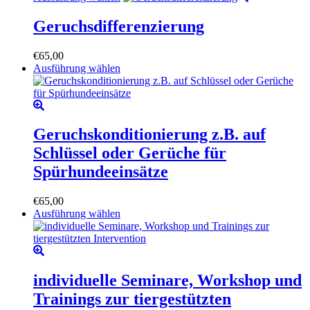
bis
Produkt
werden
€600,00
weist
Geruchsdifferenzierung
mehrere
Varianten
€
65,00
auf.
Dieses
Ausführung wählen
Die
Produkt
Optionen
weist
können
mehrere
auf
Varianten
der
auf.
Geruchskonditionierung z.B. auf
Produktseite
Die
gewählt
Schlüssel oder Gerüche für
Optionen
werden
können
Spürhundeeinsätze
auf
der
€
65,00
Produktseite
Dieses
Ausführung wählen
gewählt
Produkt
werden
weist
mehrere
Varianten
auf.
individuelle Seminare, Workshop und
Die
Trainings zur tiergestützten
Optionen