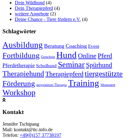
Dein Wildhund
(4)
Dein Therapiepferd
(4)
weitere Angebote
(2)
Deine Chance - Tiere fördern e.V.
(4)
Schlagwörter
Ausbildung
Beratung
Coaching
Event
Hund
Fortbildung
Online
Pferd
Gutschein
Seminar
Spürhund
Pferdetherapie
Schulhund
tiergestützte
Therapiehund
Therapiepferd
Training
Förderung
tiergestützte Therapie
Wesenstest
Workshop
Kontakt
Jennifer Tschipang
Mail: kontakt@tic-info.de
Telefon: ‭
+49(0)157 37738197‬