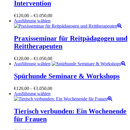
können
Intervention
auf
der
Preisspanne:
€
120,00
–
€
1.050,00
Produktseite
Dieses
€120,00
Ausführung wählen
gewählt
Produkt
bis
werden
weist
€1.050,00
mehrere
Praxisseminar für Reitpädagogen und
Varianten
Reittherapeuten
auf.
Die
Optionen
Preisspanne:
€
120,00
–
€
1.050,00
können
Dieses
€120,00
Ausführung wählen
auf
Produkt
bis
der
weist
€1.050,00
Spürhunde Seminare & Workshops
Produktseite
mehrere
gewählt
Varianten
Preisspanne:
€
120,00
–
€
1.050,00
werden
auf.
Dieses
€120,00
Ausführung wählen
Die
Produkt
bis
Optionen
weist
€1.050,00
können
mehrere
Tierisch verbunden: Ein Wochenende
auf
Varianten
der
für Frauen
auf.
Produktseite
Die
gewählt
Optionen