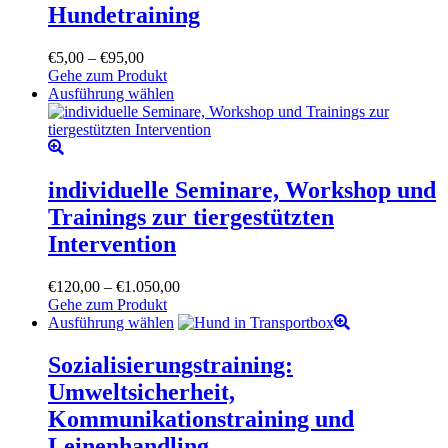
weist
Hundetraining
mehrere
Varianten
Preisspanne:
€
5,00
–
€
95,00
auf.
€5,00
Gehe zum Produkt
Die
bis
Dieses
Ausführung wählen
Optionen
€95,00
Produkt
können
weist
auf
mehrere
der
Varianten
Produktseite
auf.
individuelle Seminare, Workshop und
gewählt
Die
werden
Trainings zur tiergestützten
Optionen
können
Intervention
auf
der
Preisspanne:
€
120,00
–
€
1.050,00
Produktseite
€120,00
Gehe zum Produkt
gewählt
Dieses
bis
Ausführung wählen
werden
Produkt
€1.050,00
weist
Sozialisierungstraining:
mehrere
Umweltsicherheit,
Varianten
auf.
Kommunikationstraining und
Die
Leinenhandling
Optionen