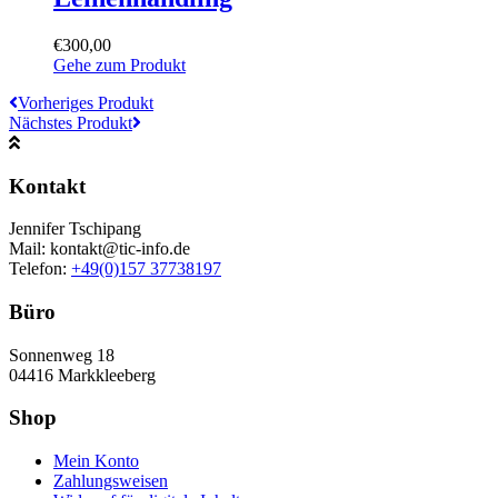
können
auf
€
300,00
der
Gehe zum Produkt
Produktseite
gewählt
Vorheriges Produkt
werden
Nächstes Produkt
Kontakt
Jennifer Tschipang
Mail: kontakt@tic-info.de
Telefon: ‭
+49(0)157 37738197‬
Büro
Sonnenweg 18
04416 Markkleeberg
Shop
Mein Konto
Zahlungsweisen