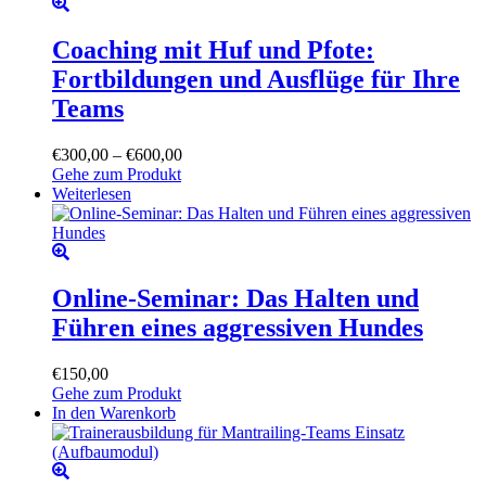
mehrere
der
Varianten
Produktseite
auf.
Coaching mit Huf und Pfote:
gewählt
Die
werden
Fortbildungen und Ausflüge für Ihre
Optionen
können
Teams
auf
der
Preisspanne:
€
300,00
–
€
600,00
Produktseite
€300,00
Gehe zum Produkt
gewählt
bis
Weiterlesen
werden
€600,00
Online-Seminar: Das Halten und
Führen eines aggressiven Hundes
€
150,00
Gehe zum Produkt
In den Warenkorb