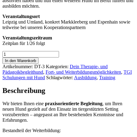
absolviert haben und nun einen weiteren Hund im Beruf führen und
ausbilden möchten.
Veranstaltungsort
Leipzig und Umland, konkret Markkleeberg und Espenhain sowie
teilweise bei unseren Kooperationspartnern
Veranstaltungszeitraum
Zeitplan für 1/26 folgt
Ausbildung
Therapie-
In den Warenkorb
oder
Artikelnummer:
DT-3
Kategorien:
Dein Therapie- und
Pädagogikbegleithund/Schulhund
Pädagoikbegleithund
,
Fort- und Weiterbildungsmöglichkeiten
,
TGI
(Folgehund)
Schulungen mit Hund
Schlagwörter:
Ausbildung
,
Training
Menge
Beschreibung
Wir bieten Ihnen eine
praxisorientierte Begleitung
, um Ihren
neuen Hund gezielt auf den Einsatz im tiergestützten Setting
vorzubereiten – angepasst an Ihre bestehenden Kenntnisse und
Erfahrungen.
Bestandteil der Weiterbildung: