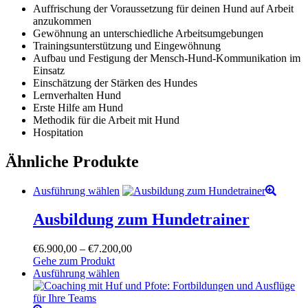
Auffrischung der Voraussetzung für deinen Hund auf Arbeit
anzukommen
Gewöhnung an unterschiedliche Arbeitsumgebungen
Trainingsunterstützung und Eingewöhnung
Aufbau und Festigung der Mensch-Hund-Kommunikation im
Einsatz
Einschätzung der Stärken des Hundes
Lernverhalten Hund
Erste Hilfe am Hund
Methodik für die Arbeit mit Hund
Hospitation
Ähnliche Produkte
Dieses
Ausführung wählen
Produkt
weist
Ausbildung zum Hundetrainer
mehrere
Varianten
Preisspanne:
€
6.900,00
–
€
7.200,00
auf.
€6.900,00
Gehe zum Produkt
Die
Dieses
bis
Ausführung wählen
Optionen
Produkt
€7.200,00
können
weist
auf