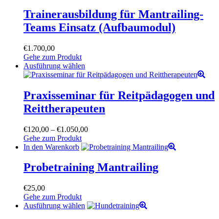
Trainerausbildung für Mantrailing-
Teams Einsatz (Aufbaumodul)
€
1.700,00
Gehe zum Produkt
Dieses
Ausführung wählen
Produkt
weist
mehrere
Praxisseminar für Reitpädagogen und
Varianten
Reittherapeuten
auf.
Die
Optionen
Preisspanne:
€
120,00
–
€
1.050,00
können
€120,00
Gehe zum Produkt
auf
bis
In den Warenkorb
der
€1.050,00
Produktseite
Probetraining Mantrailing
gewählt
werden
€
25,00
Gehe zum Produkt
Dieses
Ausführung wählen
Produkt