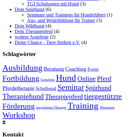
TGI Schulungen mit Hund
(3)
Dein Spürhund
(6)
Seminare und Trainings für Hundeführer
(1)
Aus- und Weiterbildung für Trainer
(3)
Dein Wildhund
(4)
Dein Therapiepferd
(4)
weitere Angebote
(2)
Deine Chance - Tiere fördern e.V.
(4)
Schlagwörter
Ausbildung
Beratung
Coaching
Event
Hund
Fortbildung
Online
Pferd
Gutschein
Seminar
Spürhund
Pferdetherapie
Schulhund
tiergestützte
Therapiehund
Therapiepferd
Training
Förderung
tiergestützte Therapie
Wesenstest
Workshop
Kontakt