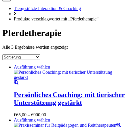
Tiergestützte Interaktion & Coaching
Produkte verschlagwortet mit „Pferdetherapie“
Pferdetherapie
Alle 3 Ergebnisse werden angezeigt
Dieses
Ausführung wählen
Produkt
weist
mehrere
Varianten
auf.
Persönliches Coaching: mit tierischer
Die
Unterstützung gestärkt
Optionen
können
auf
Preisspanne:
€
65,00
–
€
900,00
der
€65,00
Dieses
Ausführung wählen
Produktseite
bis
Produkt
gewählt