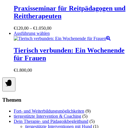
€900,00
weist
werden
mehrere
Praxisseminar für Reitpädagogen und
Varianten
Reittherapeuten
auf.
Die
Optionen
Preisspanne:
€
120,00
–
€
1.050,00
können
Dieses
€120,00
Ausführung wählen
auf
Produkt
bis
der
weist
€1.050,00
Produktseite
mehrere
Tierisch verbunden: Ein Wochenende
gewählt
Varianten
für Frauen
werden
auf.
Die
Optionen
€
1.800,00
können
auf
der
Produktseite
gewählt
Themen
werden
Fort- und Weiterbildungsmöglichkeiten
(9)
tiergestützte Intervention & Coaching
(5)
Dein Therapie- und Pädagoikbegleithund
(5)
tiergestützte Interventionen mit Hund
(1)